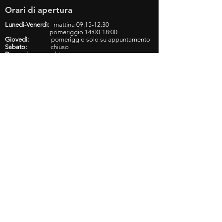
Orari di apertura
Lunedì-Venerdì:
mattina 09:15-12:30
pomeriggio 14:00-18:00
Giovedì:
pomeriggio solo su appuntamento
Sabato:
chiuso
Domenica:
chiuso
Note Legali
Cesena Planet Snc
Via F.lli Bandiera,
15 - 47521
Cesena (FC)
P.iva e Cod.Fisc. 03961420407
Codice SDI: 4ADX8V9
REA: FO-323937
Licenza: 119380/2011
Assicurazione RC: 50/04692LH
Le tue vacanze sono al sicuro