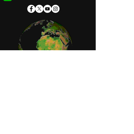
Orari di apertura
Lunedì-Venerdì:
mattina 09:15-12:30
pomeriggio 14:00-18:00
Giovedì:
pomeriggio solo su appuntamento
Sabato:
chiuso
Domenica:
chiuso
Note Legali