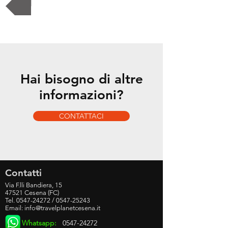
Torna alla destinazione
Hai bisogno di altre
informazioni?
CONTATTACI
Contatti
Via F.lli Bandiera, 15
47521 Cesena (FC)
Tel.
0547-24272
/
0547-25243
Email:
info@travelplanetcesena.it
Whatsapp:
0547-24272