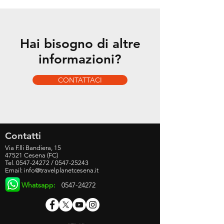
Hai bisogno di altre
informazioni?
CONTATTACI
Contatti
Via F.lli Bandiera, 15
47521 Cesena (FC)
Tel.
0547-24272
/
0547-25243
Email:
info@travelplanetcesena.it
Whatsapp:
0547-24272