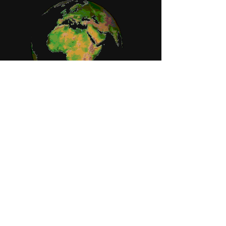
Orari di apertura
Lunedì-Venerdì:
mattina 09:15-12:30
pomeriggio 14:00-18:00
Giovedì:
pomeriggio solo su appuntamento
Sabato:
chiuso
Domenica:
chiuso
Note Legali
Cesena Planet Snc
Via F.lli Bandiera,
15 - 47521
Cesena (FC)
P.iva e Cod.Fisc. 03961420407
Codice SDI: 4ADX8V9
REA: FO-323937