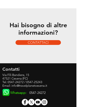
Hai bisogno di altre
informazioni?
CONTATTACI
Contatti
Via F.lli Bandiera, 15
47521 Cesena (FC)
Tel.
0547-24272
/
0547-25243
Email:
info@travelplanetcesena.it
Whatsapp:
0547-24272