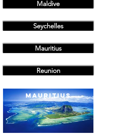
Maldive
Seychelles
Mauritius
Reunion
mauritius