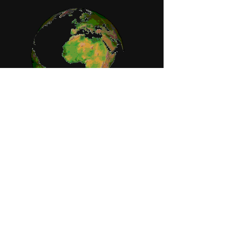
Orari di apertura
Lunedì-Venerdì:
mattina 09:15-12:30
pomeriggio 14:00-18:00
Giovedì:
pomeriggio solo su appuntamento
Sabato:
chiuso
Domenica:
chiuso
Note Legali
Cesena Planet Snc
Via F.lli Bandiera,
15 - 47521
Cesena (FC)
P.iva e Cod.Fisc. 03961420407
Codice SDI: 4ADX8V9