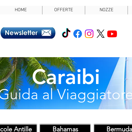
HOME
OFFERTE
NOZZE
Caraibi
Guida al Viaggiator
cole Antille
Bahamas
Bermud