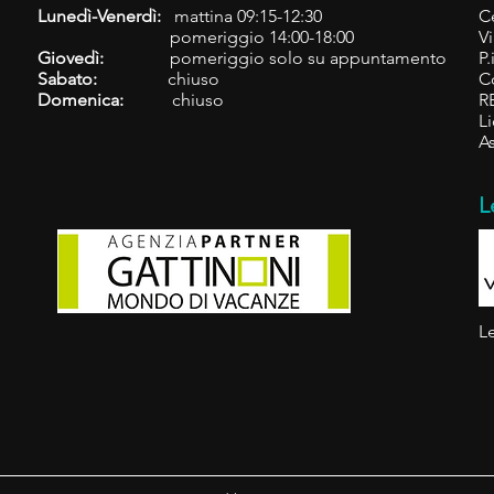
Lunedì-Venerdì:
mattina 09:15-12:30
C
pomeriggio 14:00-18:00
Vi
Giovedì:
pomeriggio solo su appuntamento
P
Sabato:
chiuso
C
Domenica:
chiuso
R
L
A
L
L