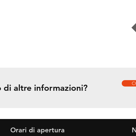
C
 di altre informazioni?
Orari di apertura
N