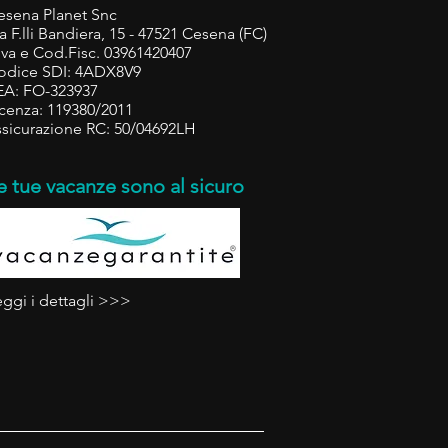
esena Planet Snc
a F.lli Bandiera, 15 - 47521 Cesena (FC)
.iva e Cod.Fisc. 03961420407
odice SDI: 4ADX8V9
EA: FO-323937
icenza: 119380/2011
ssicurazione RC: 50/04692LH
e tue vacanze sono al sicuro
eggi i dettagli >>>