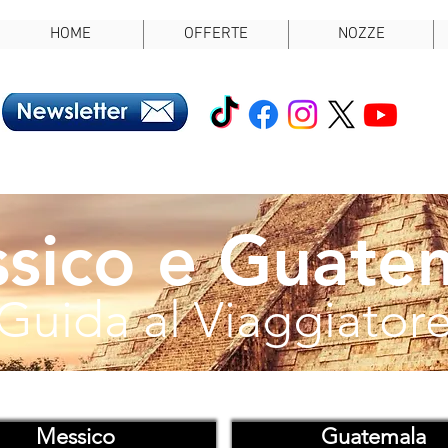
HOME
OFFERTE
NOZZE
sico e Guate
Guida al Viaggiator
Messico
Guatemala