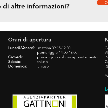
C
 di altre informazioni?
Orari di apertura
N
Lunedì-Venerdì:
mattina 09:15-12:30
C
pomeriggio 14:00-18:00
Vi
Giovedì:
pomeriggio solo su appuntamento
P
Sabato:
chiuso
C
Domenica:
chiuso
R
L
A
L