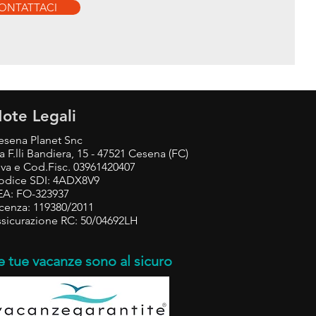
ONTATTACI
ote Legali
esena Planet Snc
a F.lli Bandiera, 15 - 47521 Cesena (FC)
.iva e Cod.Fisc. 03961420407
odice SDI: 4ADX8V9
EA: FO-323937
icenza: 119380/2011
ssicurazione RC: 50/04692LH
e tue vacanze sono al sicuro