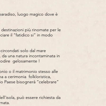
l paradiso, luogo magico dove è
 destinazioni più rinomate per le
are il “fatidico si” in modo
 circondati solo dal mare
e, da una natura incontaminata in
ustodire gelosamente !
nio o il matrimonio stesso alle
a a cerimonia folkloristica,
oprio Paese bisognerà “celebrare”
ell’isola, può essere richiesta da
nata.