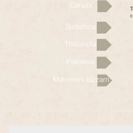
Caraibi
T
c
Sudafrica
Thailandia
Polinesia
Matrimoni bizzarri