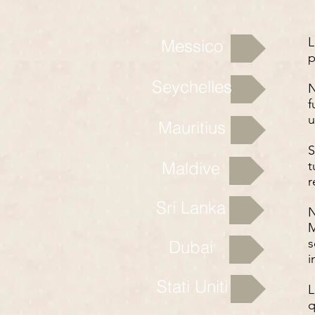
L
Messico
p
Seychelles
N
f
u
Mauritius
S
Maldive
t
r
Sri Lanka
N
M
s
Dubai
i
Stati Uniti
L
q