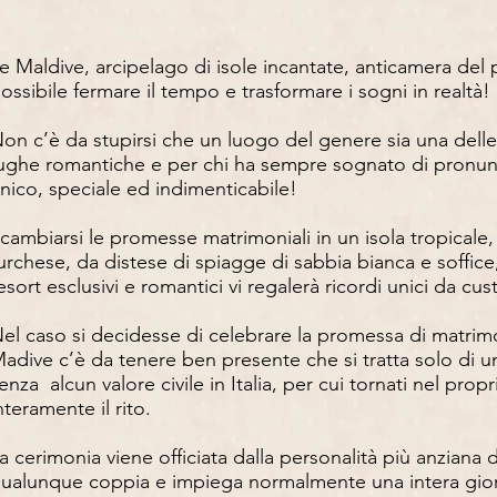
e Maldive, arcipelago di isole incantate, anticamera de
ossibile fermare il tempo e trasformare i sogni in realtà!
on c’è da stupirsi che un luogo del genere sia una delle
ughe romantiche e per chi ha sempre sognato di pronunci
nico, speciale ed indimenticabile!
cambiarsi le promesse matrimoniali in un isola tropicale,
urchese, da distese di spiagge di sabbia bianca e soffic
esort esclusivi e romantici vi regalerà ricordi unici da c
el caso si decidesse di celebrare la promessa di matrimo
adive c’è da tenere ben presente che si tratta solo di un
enza alcun valore civile in Italia, per cui tornati nel pr
nteramente il rito.
a cerimonia viene officiata dalla personalità più anziana d
ualunque coppia e impiega normalmente una intera gior